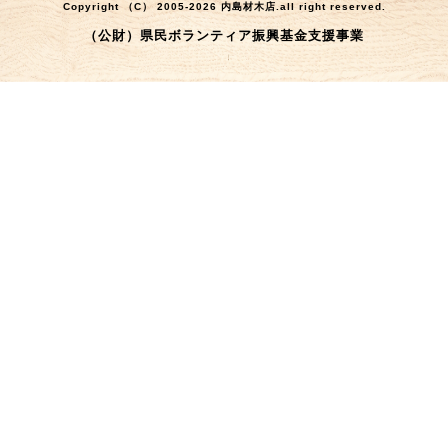
Copyright （C） 2005-2026 内島材木店.all right reserved.
（公財）県民ボランティア振興基金支援事業