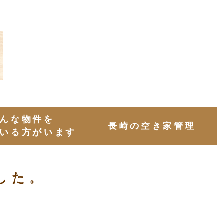
お問い
お客様
採 用
合わせ
の声
んな物件を
長崎の空き家管理
いる方がいます
した。